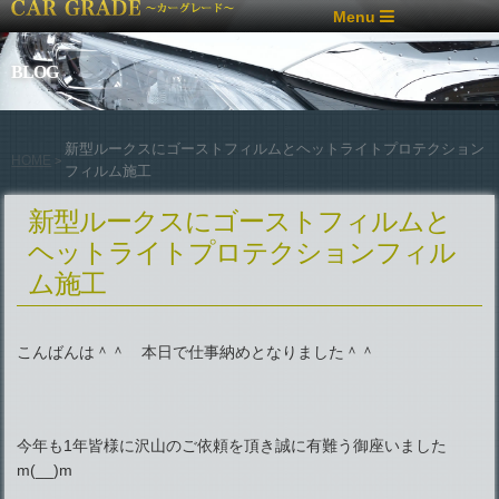
Menu
BLOG
新型ルークスにゴーストフィルムとヘットライトプロテクション
HOME
>
フィルム施工
新型ルークスにゴーストフィルムと
ヘットライトプロテクションフィル
ム施工
こんばんは＾＾ 本日で仕事納めとなりました＾＾
今年も1年皆様に沢山のご依頼を頂き誠に有難う御座いました
m(__)m