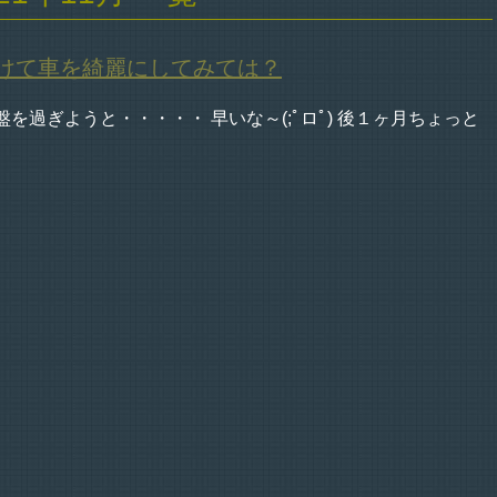
けて車を綺麗にしてみては？
を過ぎようと・・・・・ 早いな～(;ﾟロﾟ) 後１ヶ月ちょっと