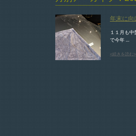
年末に向
１１月も中盤
で今年 ...
<続きを読む>