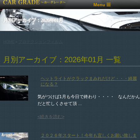
Menu
月別アーカイブ：2026年01月
プロテクションフィルム
HOME
>
月別アーカイブ：2026年01月 一覧
ヘットライトがクラックまみれだけど・・・綺麗
になる？
気がつけば1月も今日で終わり・・・・ なんだかん
だと忙しくさせて頂 ...
<続きを読む>
２０２６年スタート！今年も宜しくお願い致しま