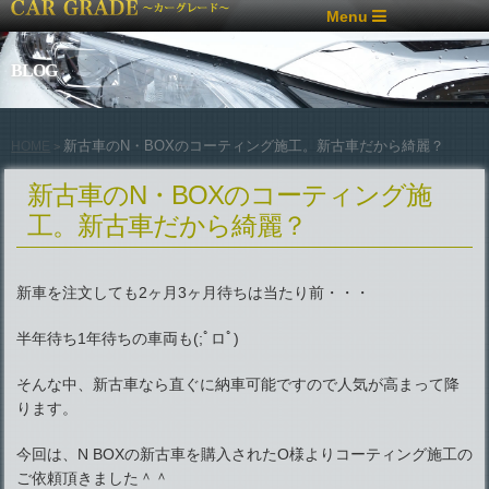
Menu
BLOG
新古車のN・BOXのコーティング施工。新古車だから綺麗？
HOME
>
新古車のN・BOXのコーティング施
工。新古車だから綺麗？
新車を注文しても2ヶ月3ヶ月待ちは当たり前・・・
半年待ち1年待ちの車両も(;ﾟロﾟ)
そんな中、新古車なら直ぐに納車可能ですので人気が高まって降
ります。
今回は、N BOXの新古車を購入されたO様よりコーティング施工の
ご依頼頂きました＾＾