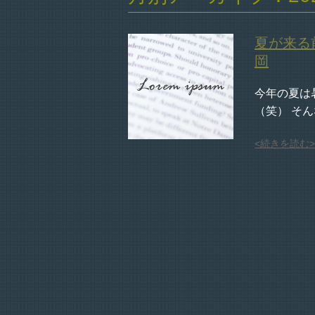
夏が来る
岡
今年の夏は
（笑） そんな
<続きを読む>