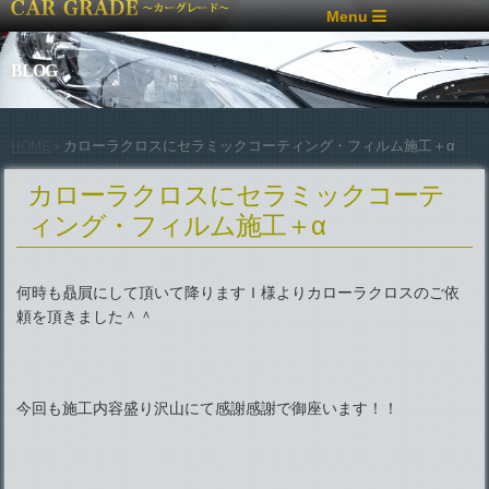
Menu
BLOG
カローラクロスにセラミックコーティング・フィルム施工＋α
HOME
>
カローラクロスにセラミックコーテ
ィング・フィルム施工＋α
何時も贔屓にして頂いて降りますＩ様よりカローラクロスのご依
頼を頂きました＾＾
今回も施工内容盛り沢山にて感謝感謝で御座います！！