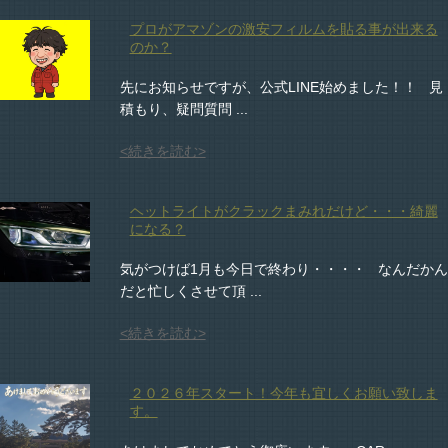
プロがアマゾンの激安フィルムを貼る事が出来る
のか？
先にお知らせですが、公式LINE始めました！！ 見
積もり、疑問質問 ...
<続きを読む>
ヘットライトがクラックまみれだけど・・・綺麗
になる？
気がつけば1月も今日で終わり・・・・ なんだかん
だと忙しくさせて頂 ...
<続きを読む>
２０２６年スタート！今年も宜しくお願い致しま
す。