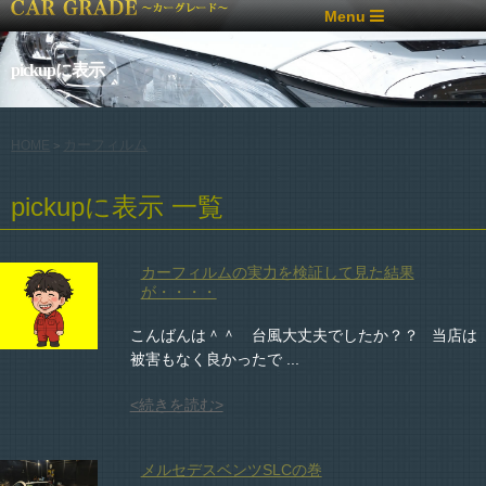
Menu
pickupに表示
カーフィルム
HOME
>
pickupに表示 一覧
カーフィルムの実力を検証して見た結果
が・・・・
こんばんは＾＾ 台風大丈夫でしたか？？ 当店は
被害もなく良かったで ...
<続きを読む>
メルセデスベンツSLCの巻