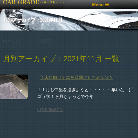
Menu
月別アーカイブ：2021年11月
コーティング施工
HOME
>
月別アーカイブ：2021年11月 一覧
年末に向けて車を綺麗にしてみては？
１１月も中盤を過ぎようと・・・・・ 早いな～(;ﾟ
ロﾟ) 後１ヶ月ちょっとで今年 ...
<続きを読む>