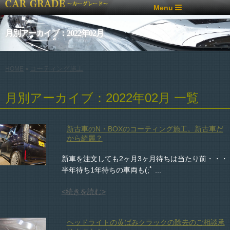
Menu
月別アーカイブ：2022年02月
コーティング施工
HOME
>
月別アーカイブ：2022年02月 一覧
新古車のN・BOXのコーティング施工。新古車だ
から綺麗？
新車を注文しても2ヶ月3ヶ月待ちは当たり前・・・
半年待ち1年待ちの車両も(;ﾟ ...
<続きを読む>
ヘッドライトの黄ばみクラックの除去のご相談承