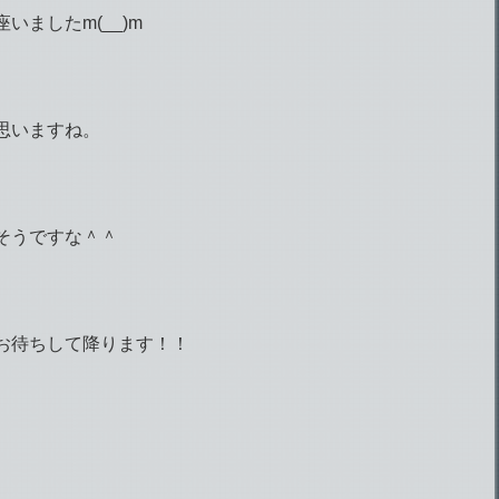
ましたm(__)m
思いますね。
そうですな＾＾
お待ちして降ります！！