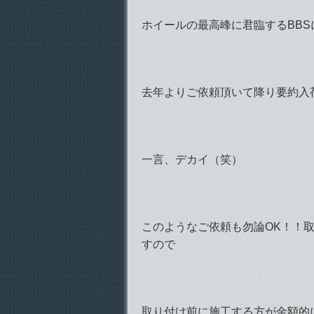
ホイールの最高峰に君臨するBB
去年よりご依頼頂いて降り要約入
一言、デカイ（笑）
このようなご依頼も勿論OK！！
すので
取り付け前に施工する方が金額的