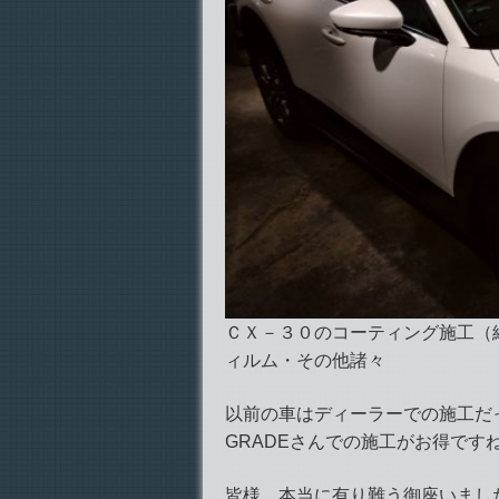
ＣＸ－３０のコーティング施工（
ィルム・その他諸々
以前の車はディーラーでの施工だ
GRADEさんでの施工がお得です
皆様、本当に有り難う御座いましたm