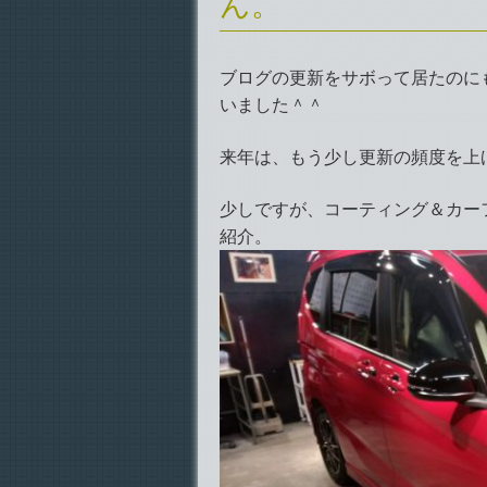
ん。
ブログの更新をサボって居たのに
いました＾＾
来年は、もう少し更新の頻度を上
少しですが、コーティング＆カー
紹介。