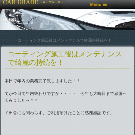
Menu
BLOG
コーティング施工後はメンテナンスで綺麗の持続を！
HOME
>
コーティング施工後はメンテナンス
で綺麗の持続を！
本日で年内の業務完了致しますした！！
てか今日で年内終わりですが・・・・ 今年も大晦日まで頑張っ
てみました～＾＾
ド田舎にも関わらず、ご利用頂けたことに感謝感謝です。