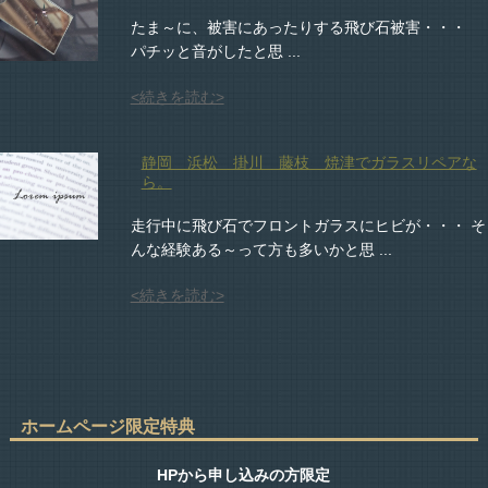
たま～に、被害にあったりする飛び石被害・・・
パチッと音がしたと思 ...
<続きを読む>
静岡 浜松 掛川 藤枝 焼津でガラスリペアな
ら。
走行中に飛び石でフロントガラスにヒビが・・・ そ
んな経験ある～って方も多いかと思 ...
<続きを読む>
ホームページ限定特典
HPから申し込みの方限定