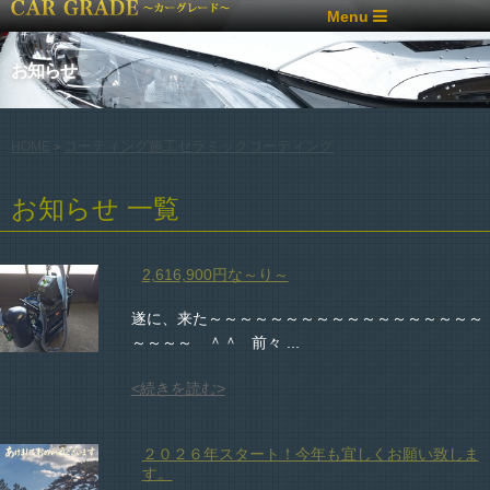
Menu
お知らせ
コーティング施工
セラミックコーティング
HOME
>
お知らせ 一覧
2,616,900円な～り～
遂に、来た～～～～～～～～～～～～～～～～～～
～～～～ ＾＾ 前々 ...
<続きを読む>
２０２６年スタート！今年も宜しくお願い致しま
す。